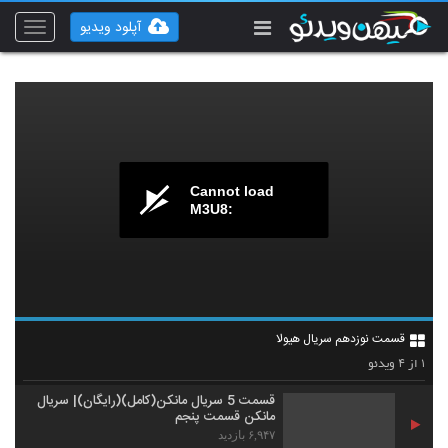
آپلود ویدیو
Toggle
vigation
Cannot load
M3U8:
قسمت نوزدهم سریال هیولا
۴
۱
از
ویدئو
قسمت 5 سریال مانکن(کامل)(رایگان)| سریال
مانکن قسمت پنجم
۶,۹۴۷ بازدید