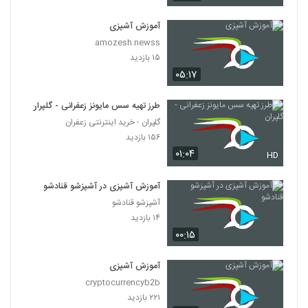
آموزش آشپزی
amozesh.newss
۱۵ بازدید
۰۵:۱۷
طرز تهیه سس مایونز زعفرانی - گلپران
گلپران - خرید اینترنتی زعفران
۱۵۶ بازدید
۰۱:۰۴
HD
آموزش آشپزی در آشپزشو قنادشو
آشپزشو قنادشو
۱۴ بازدید
۰۰:۱۵
آموزش آشپزی
cryptocurrencyb2b
۲۲۱ بازدید