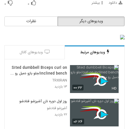
دانلود
بیشتر
۰
۰
ویدیوهای دیگر
نظرات
ویدیوهای مرتبط
ویدیوهای کانال
Sited dumbbell Biceps curl on
inclined bench/جلو بازو دمبل رو
میز شیبدار
TRXIRAN
۱۳ بازدید
۰۰:۲۲
HD
روز اول دوره نان آشپزشو قنادشو
آشپزشو قنادشو
۲۲ بازدید
۰۲:۲۶