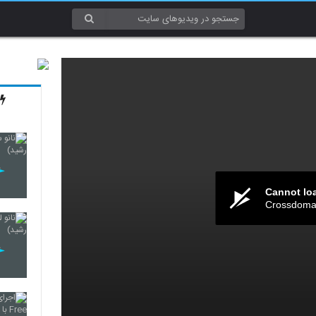
Cannot lo
Crossdomai