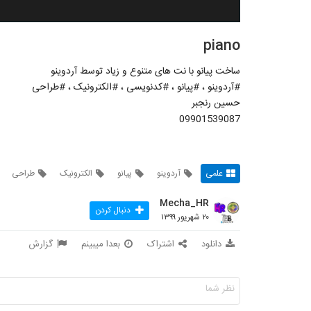
piano
ساخت پیانو با نت های متنوع و زیاد توسط آردوینو
#آردوینو ، #پیانو ، #کدنویسی ، #الکترونیک ، #طراحی
حسین رنجبر
09901539087
علمی
آردوینو
پیانو
الکترونیک
طراحی
Mecha_HR
دنبال کردن
۲۰ شهریور ۱۳۹۹
دانلود
اشتراک
بعدا میبینم
گزارش