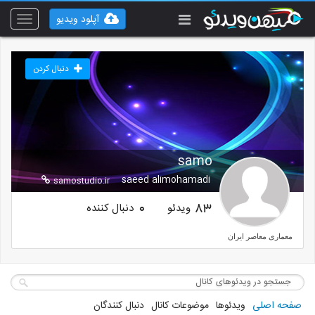
آپلود ویدیو
Toggle
vigation
دنبال کردن
samo
saeed alimohamadi
samostudio.ir
ویدئو
دنبال کننده
0
83
معماری معاصر ایران
صفحه اصلی
ویدئوها
موضوعات کانال
دنبال کنندگان