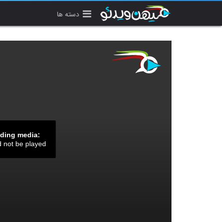
دسته ها
ading media:
d not be played