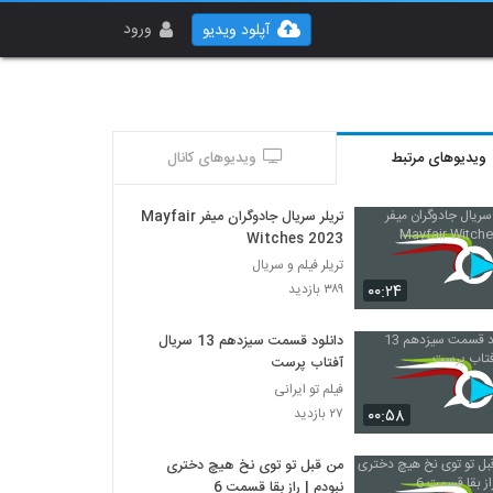
ورود
آپلود ویدیو
ویدیوهای مرتبط
ویدیوهای کانال
تریلر سریال جادوگران میفر Mayfair
Witches 2023
تریلر فیلم و سریال
۰۰:۲۴
۳۸۹ بازدید
دانلود قسمت سیزدهم 13 سریال
آفتاب پرست
فیلم تو ایرانی
۰۰:۵۸
۲۷ بازدید
من قبل تو توی نخ هیچ دختری
نبودم | راز بقا قسمت 6