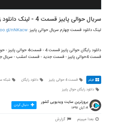
سریال حوالی پاییز قسمت 4 - لینک دانلود زیر ویدیو در قسمت توضیحات هست
لینک دانلود قسمت چهارم سریال حوالی پاییز:
goo.gl/nNKacw
قسمت 4حوالی پاییز - قسمت جدید - قسمت امشب - سریال جدید شبکه سه- جایگزین سریال دلدادگان
فیلم
قسمت 4 حوالی پاییز
دانلود رایگان
شبکه س
دانلود رایگان حوال پاییز
بروزترین سایت ویدیویی کشور
دنبال کردن
۰۹ آبان ۱۳۹۷
بعدا میبینم
گزارش