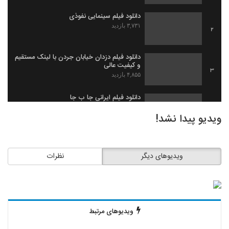
دانلود فیلم سینمایی نفوذی
۳,۷۳۱ بازدید
2
دانلود فیلم دزدان خیابان جردن با لینک مستقیم
و کیفیت عالی
3
۴,۸۵۵ بازدید
دانلود فیلم ایرانی جا ب جا
۱,۹۷۹ بازدید
4
ویدیو پیدا نشد!
دانلود فیلم ثروت خفته به کارگردانی میلاد
جرموز
5
ویدیوهای دیگر
نظرات
۲,۰۹۱ بازدید
دانلود فیلم گاو زخمی (1393)
۱,۴۹۸ بازدید
6
ویدیوهای مرتبط
دانلود فیلم بیچاره ها
۲,۰۸۸ بازدید