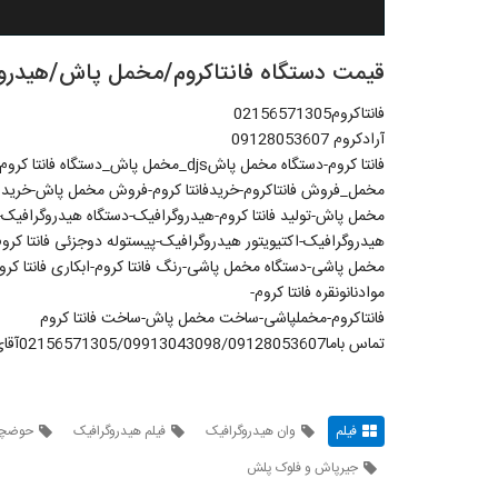
قیمت دستگاه فانتاکروم/مخمل پاش/هیدروگرافیک۱۳۰۵
فانتاکروم02156571305
آرادکروم 09128053607
فانتا کروم-دستگاه مخمل پاشdjs_مخمل 
مخمل_فروش فانتاکروم-خریدفانتا کروم-فروش مخمل پاش-خرید 
مخمل پاش-تولید فانتا کروم-هیدروگرافیک-دستگاه هیدروگرافیک-م
مخمل پاشی-دستگاه مخمل پاشی-رنگ فانتا کروم-ابکاری فانتا ک
موادنانونقره فانتا کروم-
فانتاکروم-مخملپاشی-ساخت مخمل پاش-ساخت فانتا کروم
تماس باما02156571305/09913043098/09128053607آقای علیمرادیان
فیلم
وان هیدروگرافیک
فیلم هیدروگرافیک
حوضچه
جیرپاش و فلوک پلش