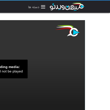
دسته ها
ading media:
d not be played