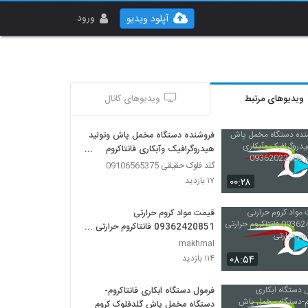
ورود
آپلود ویدیو
ویدیوهای مرتبط
ویدیوهای کانال
فروشنده دستگاه مخمل پاش وتولید
هیدروگرافیک وآبکاری فانتاکروم
09362022208
گلد فلوک حقیقی 09106565375
۰۰:۲۸
۱۷ بازدید
قیمت مواد کروم حرارتی
09362420851 فانتاکروم حرارتی
فرمول کروم حرارتی
makhmal
۰۸:۵۴
۱۱۴ بازدید
فرمول دستگاه ابکاری فانتاکروم-
دستگاه مخمل پاش گلدفلوک کروم