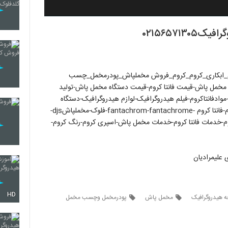
۰۲۱۵۶۵۷
پاش_دستگاه فانتا کروم_ابکاری_کروم_کروم_فروش مخملپاش_پودرمخمل_چسب
مخمل پاش-قیمت فانتا کروم-قیمت دستگاه مخمل پاش-تولید
وادفانتاکروم-فیلم هیدروگرافیک-لوازم هیدروگرافیک-دستگاه
هیدروگرافیک-اکتیویتور هیدروگرافیک-پیستوله دوجزئی فانتا کروم-فانتا کروم -fantachrom-fantachrome-فلوک-مخملپاشdjs-
روم-خدمات فانتا کروم-خدمات مخمل پاش-اسپری کروم-رنگ کروم-
HD
 هیدروگرافیک
مخمل پاش
پودرمخمل وچسب مخمل