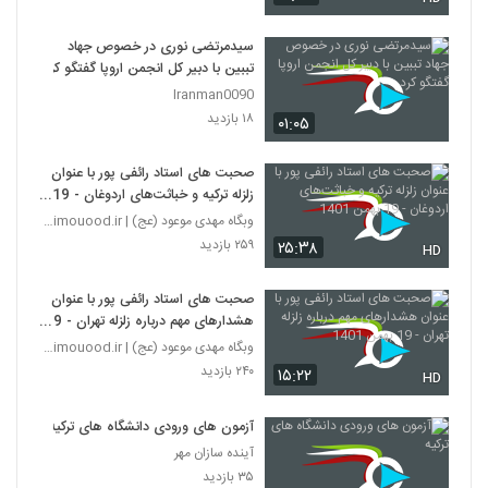
سیدمرتضی نوری در خصوص جهاد
تببین با دبیر کل انجمن اروپا گفتگو کرد
Iranman0090
۱۸ بازدید
۰۱:۰۵
صحبت های استاد رائفی پور با عنوان
زلزله ترکیه و خباثت‌های اردوغان - 19
بهمن 1401
وبگاه مهدی موعود (عج) | mahdimouood.ir
۲۵۹ بازدید
۲۵:۳۸
HD
صحبت های استاد رائفی پور با عنوان
هشدارهای مهم درباره زلزله تهران - 19
بهمن 1401
وبگاه مهدی موعود (عج) | mahdimouood.ir
۲۴۰ بازدید
۱۵:۲۲
HD
آزمون های ورودی دانشگاه های ترکیه
آینده سازان مهر
۳۵ بازدید