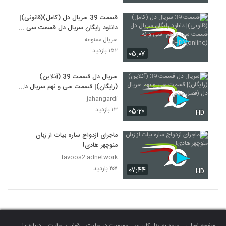
قسمت 39 سریال دل (کامل)(قانونی)|
دانلود رایگان سریال دل قسمت سی و
نهم -سی و نه-(online)(HD)
سریال ممنوعه
۱۵۲ بازدید
۰۵:۰۷
سریال دل قسمت 39 (آنلاین)
(رایگان)| قسمت سی و نهم سریال دل
(فصل سوم)
jahangardi
۱۳ بازدید
۰۵:۲۰
HD
ماجرای ازدواج ساره بیات از زبان
منوچهر هادی!
tavoos2 adnetwork
۲۰۷ بازدید
۰۷:۴۴
HD