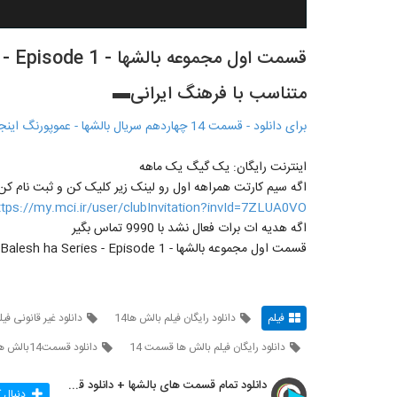
متناسب با فرهنگ ایرانی▬
برای دانلود - قسمت 14 چهاردهم سریال بالشها - عموپورنگ اینجا کلیک کنید
اینترنت رایگان: یک گیگ یک ماهه
اگه سیم کارتت همراهه اول رو لینک زیر کلیک کن و ثبت نام کن
ttps://my.mci.ir/user/clubInvitation?invId=7ZLUA0VO
اگه هدیه ات برات فعال نشد با 9990 تماس بگیر
قسمت اول مجموعه بالشها - Balesh ha Series - Episode 1 - ▬سیما دانلود متناسب با فرهنگ ایرانی▬
فیلم
دانلود رایگان فیلم بالش ها14
دانلود غیر قانونی فی
دانلود رایگان فیلم بالش ها قسمت 14
دانلود قسمت14بالش ها
دانلود تمام قسمت های بالشها + دانلود قسمت 14 چهارد
دنبال 