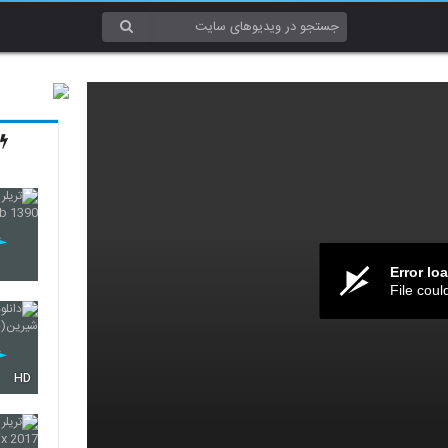
Error lo
File coul
HD