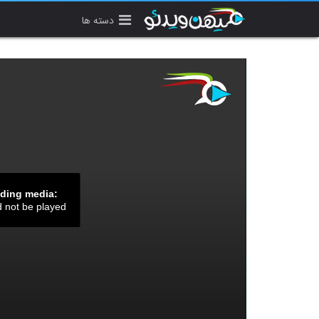
دسته ها
ading media:
d not be played