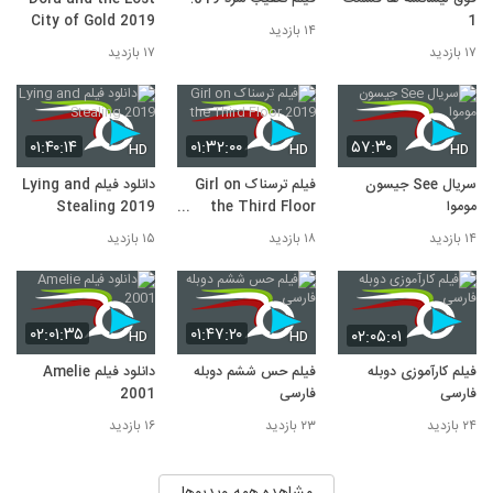
City of Gold 2019
1
۱۴ بازدید
۱۷ بازدید
۱۷ بازدید
۰۱:۴۰:۱۴
۰۱:۳۲:۰۰
۵۷:۳۰
HD
HD
HD
سریال See جیسون
فیلم ترسناک Girl on
دانلود فیلم Lying and
موموا
the Third Floor
Stealing 2019
2019
۱۴ بازدید
۱۸ بازدید
۱۵ بازدید
۰۲:۰۱:۳۵
۰۱:۴۷:۲۰
۰۲:۰۵:۰۱
HD
HD
فیلم کارآموزی دوبله
فیلم حس ششم دوبله
دانلود فیلم Amelie
فارسی
فارسی
2001
۲۴ بازدید
۲۳ بازدید
۱۶ بازدید
مشاهده همه ویدیوها