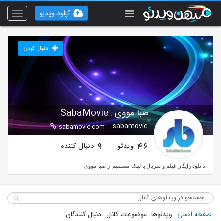
آپلود ویدیو
Toggle
vigation
دنبال کردن
صبا مووی . SabaMovie
sabamovie
sabamovie.com
ویدئو
دنبال کننده
9
46
دانلود رایگان فیلم و سریال با لینک مستقیم از صبا مووی
صفحه اصلی
ویدئوها
موضوعات کانال
دنبال کنندگان