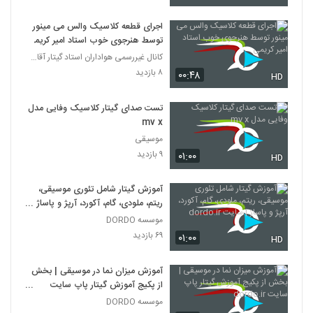
اجرای قطعه کلاسیک والس می مینور
توسط هنرجوی خوب استاد امیر کریمی
کانال غیررسمی هواداران استاد گیتار آقای امیر کریمی
۸ بازدید
۰۰:۴۸
HD
تست صدای گیتار کلاسیک وفایی مدل
mv x
موسیقی
۹ بازدید
۰۱:۰۰
HD
آموزش گیتار شامل تئوری موسیقی،
ریتم، ملودی، گام، آکورد، آرپژ و پاساژ |
سایت dordo.ir
موسسه DORDO
۶۹ بازدید
۰۱:۰۰
HD
آموزش میزان نما در موسیقی | بخش
از پکیج آموزش گیتار پاپ سایت
dordo.ir
موسسه DORDO