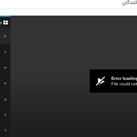
کنندگان
و
2
3
Error loadin
File could no
4
5
6
7