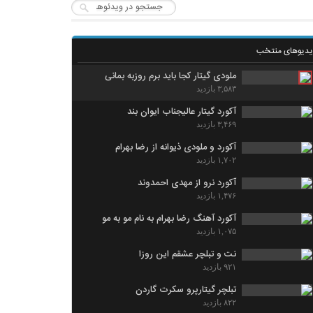
یدیوهای منتخب
ملودی گیتار کجا باید برم روزبه بمانی
۳,۵۸۳ بازدید
آکورد گیتار عالیجناب ایوان بند
۳,۴۶۹ بازدید
آکورد و ملودی ذیوانه از رضا بهرام
۱,۷۰۲ بازدید
آکورد نرو از مهدی احمدوند
۱,۴۷۶ بازدید
آکورد آهنگ رضا بهرام به نام مو به مو
۱,۰۷۵ بازدید
نت و تبلچر عشقم این روزا
۹۲۱ بازدید
تبلچر گیتارپرو سکرت گاردن
۸۲۲ بازدید