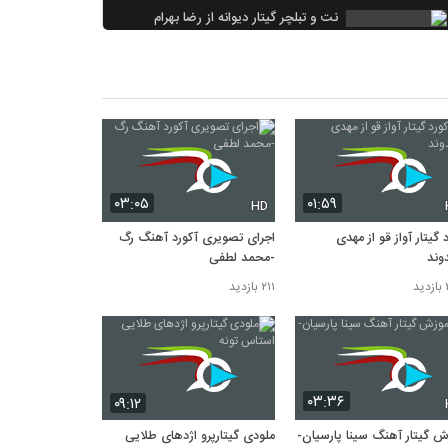
نت و تبلچر گیتار دیوانه از رضا بهرام
۸۰۴ بازدید
آکورد گیتار حواسم نیست بابک مافی
۷۴۱ بازدید
نت گیتار پرو آرزو کن خواجه امیری
۷۲۱ بازدید
۰۳:۰۵
۰۱:۵۹
HD
 گیتار آواز قو از مهدی
اجرای تصویری آکورد آهنگ رگ
وند
-محمد لطفی
د
۲۱۱ بازدید
۰۳:۳۶
۰۹:۱۲
ش گیتار آهنگ سینا پارسیان-
ملودی گیتارپرو اژدهای طلایی