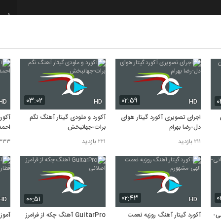
8
9
10
۰۳:۰۲
۰۲:۵۹
۰
HD
HD
HD
اجرای تصویری آکورد گیتار هوای
آکورد و ملودی گیتار آهنگ نگم
آکورد
دل-رضا بهرام
برات-جهانبخش
احمد
۲۱۱ بازدید
۲۲۱ بازدید
۳۳۳ بازدی
۰۲:۴۳
۰
۰۰:۵۱
HD
HD
نی-
آکورد گیتار آهنگ روزبه نعمت
GuitarPro آهنگ چکه از فرامرز
آموز