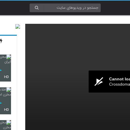
HD
Cannot lo
Crossdomai
HD