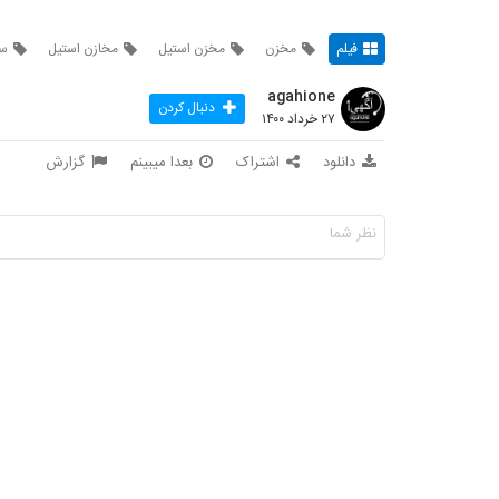
فیلم
مخزن
مخزن استیل
مخازن استیل
س
agahione
دنبال کردن
۲۷ خرداد ۱۴۰۰
دانلود
اشتراک
بعدا میبینم
گزارش