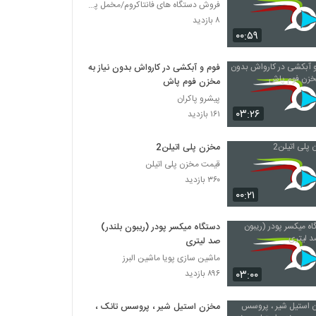
فروش دستگاه های فانتاکروم/مخمل پاش/هیدروگرافیک
۸ بازدید
۰۰:۵۹
فوم و آبکشی در کارواش بدون نیاز به
مخزن فوم پاش
پیشرو پاکران
۰۳:۲۶
۱۶۱ بازدید
مخزن پلی اتیلن2
قیمت مخزن پلی اتیلن
۳۶۰ بازدید
۰۰:۲۱
دستگاه میکسر پودر (ریبون بلندر)
صد لیتری
ماشین سازی پویا ماشین البرز
۰۳:۰۰
۸۹۶ بازدید
مخزن استیل شیر ، پروسس تانک ،