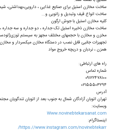
ساخت مخازن استیل برای صنایع غذایی ، دارویی،بهداشتی، شیمیا
ساخت انواع قیف وتبدیل و زانویی و...
کلیه مخازن استیل با جوش ارگون
ساخت مخازن ذخیره استیل تک جداره ، دو جداره و سه جداره ، 
مخزن و مخازن با حجمهای مختلف مجهز به سیستم توزی(لود
تجهیزات جانبی قابل نصب در دستگاه مخازن میکسردار و مخازن ذ
همزن ، نردبان و دریچه خروج مواد
راه های ارتباطی:
شماره تماس
۰۹۱۲۲۴۷۸۱۰۰
۰۲۱۵۵۵۰۳۲۹۴
آدرس
تهران اتوبان آزادگان شمال به جنوب بعد از اتوبان تندگویان مجتمع تجاری آهن مکان
وبسایت:
Www.novinebtekarsanat.com
اینستاگرام:
https://www.instagram.com/novinebtekarr/