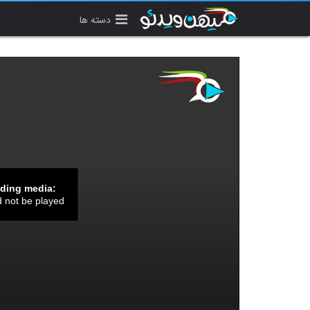
دسته ها
ading media:
d not be played