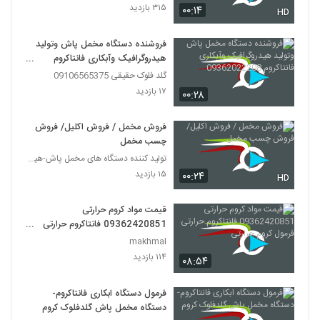
۳۱۵ بازدید
۰۰:۱۴
HD
فروشنده دستگاه مخمل پاش وتولید
هیدروگرافیک وآبکاری فانتاکروم
09362022208
گلد فلوک حقیقی 09106565375
۱۷ بازدید
۰۰:۲۸
فروش مخمل / فروش اکلیل/ فروش
چسب مخمل
تولید کننده دستگاه های مخمل پاش-هیدروگرافیک-ابکاری
۱۵ بازدید
۰۰:۲۴
HD
قیمت مواد کروم حرارتی
09362420851 فانتاکروم حرارتی
فرمول کروم حرارتی
makhmal
۱۱۴ بازدید
۰۸:۵۴
فرمول دستگاه ابکاری فانتاکروم-
دستگاه مخمل پاش گلدفلوک کروم