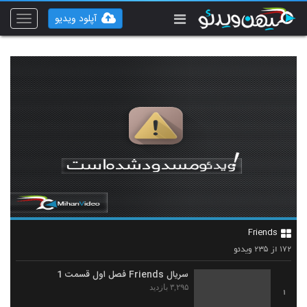
آپلود ویدیو
Toggle
vigation
Friends
۲۳۵
۱۷۲
از
ویدئو
سریال Friends فصل اول قسمت 1
۳,۲۹۵ بازدید
1