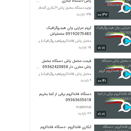
پاش-دستگاه ابکاری
فانتاکروم09029236102
تولیددستگاه مخمل پاش*آبکاری گلدفلوک 09106565375
۰۰:۳۲
۱۳۵ بازدید
کروم حرارتی وان هیدروگرافیک
09192075483 مخملپاش
مخمل پاش |فانتاکروم|هیدروگرافیک| پودر مخمل 0936242
۰۱:۰۱
۱۵ بازدید
قیمت مخمل پاش دستگاه مخمل
پاش مخزن دار 09362420858
فانتاکروم کروم حرارتی
مخمل پاش |فانتاکروم|هیدروگرافیک| پودر مخمل 0936242
۰۰:۴۱
۹ بازدید
دستگاه فانتاکروم برقی از کجا بخریم
09363635618
makhmal
۰۱:۰۱
۷۷ بازدید
آبکاری فانتاکروم -دستگاه فانتاکروم