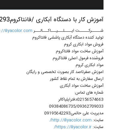
آموزش کار با دستگاه آبکاری /فانتاکروم09195642293
شـــــرکـــــت ايــــلـــيـــاکـــالـــر
://iliyacolor.com
تولید کننده دستگاه آبکاری پاششی فانتاکروم
فروش مواد ابکاری کروم
آموزش ساخت مواد فانتاکروم
فروشنده فرمول اصلی فانتاکروم
مواد ابکاری کروم
اموزش صفرتاصد کار بصورت تخصصی و رایگان
ارسال سفارش به تمام نقاط کشور
آموزش ساخت مواد آبکاری
شماره های تماس:
02156574663دفترایلیاکالر
09384086735/09362709033
مدیریت علی حاتمی09195642293
سایت:
http://iliyacolor.com/
سایت:
https://iliyacolor.ir/