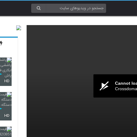
HD
Cannot lo
Crossdomai
HD