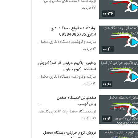
تولید کننده دستگاه های مخمل پاش-هیدروگرافیک-ابکاری
۲۳ بازدید
۰۰:۳۴
تولیدکننده انواع دستگاه های
آبکاری09384086735
سازنده وفروشنده دستگاه آبکاری مخملپاش هیدروگرافیک
۰۰:۴۲
۱۷ بازدید
چطوری باکروم حرارتی کار کنم؟آموزش
استفاده ازکروم حرارتی
سازنده وفروشنده دستگاه آبکاری مخملپاش هیدروگرافیک
۰۰:۱۰
۱۴ بازدید
مخملپاش*دستگاه مخمل
پاش*چسب
ضدآب*پودرمخمل*فرمول
تولیددستگاه مخمل پاش*آبکاری گلدفلوک 09106565375
آبکاری*کروم حرارتی*فانتاکروم*جوهر
۰۰:۱۱
۱۲۹ بازدید
آبکاری09362022208
فروش کروم حرارتی-دستگاه مخمل