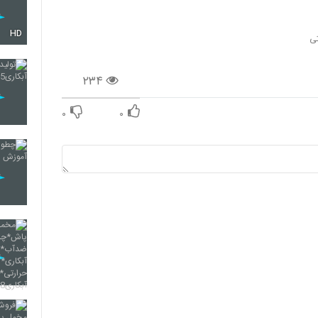
HD
تی
۲۳۴
۰
۰