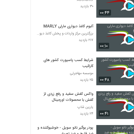
۳۰ بازدید
۰۰:۴۴
آلبوم کاغذ دیواری مارلی MARLY
بزرگترین مرکز واردات و پخش کاغذ دیواری
۲۱۷ بازدید
۰۰:۱۰
شرایط کسب پاسپورت کشور های
کارائیب
موسسه مهاجرتی
۰۰:۴۸
۲۵ بازدید
واکس کفش سفید و رفع زردی لژ
کفش با محصولات اورجینال
یارین شاپ
۰۰:۴۱
۲۴ بازدید
پودر بوگیر نانو سویل - خوشبوکننده و
ضد قارچ و ضد تعریق