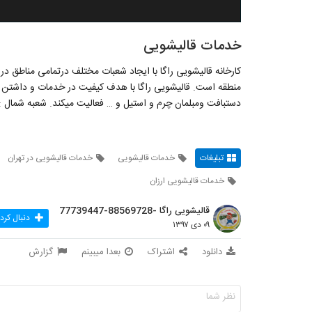
خدمات قالیشویی
کارخانه قالیشویی راگا با ایجاد شعبات مختلف درتمامی مناطق د
منطقه است. قالیشویی راگا با هدف کیفیت در خدمات و داشت
دستبافت ومبلمان چرم و استیل و … فعالیت میکند. شعبه شمال : 22325917 – 2314514
تبلیغات
خدمات قالیشویی
خدمات قالیشویی در تهران
خدمات قالیشویی ارزان
قالیشویی راگا -88569728-77739447
دنبال کرد
۰۹ دی ۱۳۹۷
دانلود
اشتراک
بعدا میبینم
گزارش