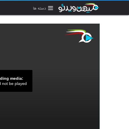
دسته ها
ading media:
d not be played