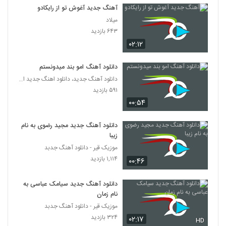
Emran Arabani Meraj
آهنگ جدید آغوش تو از رایکادو
۳۰۶ بازدید
424
میلاد
۶۴۳ بازدید
۰۲:۱۲
عزیز گرگیج آهنگ بدین روچ
۴۸۲ بازدید
425
دانلود آهنگ امو بند میدونستم
دانلود آهنگ جدید، دانلود اهنگ جدید ایرانی
دانلود آهنگ جدید و زیبای آرمان گرشاسبی با
۵۹۱ بازدید
نام مستم از
426
۰۰:۵۴
۹۱۲ بازدید
امید آمری آهنگ زندگی
دانلود آهنگ جدید مجید رضوی به نام
۴۵۹ بازدید
زیبا
427
موزیک قیر - دانلود آهنگ جدبد
۱,۱۱۴ بازدید
۰۰:۴۶
مهدی صمدی آهنگ تصمیم
۴۳۳ بازدید
428
دانلود آهنگ جدید سیامک عباسی به
نام زمان
Behzad Sadeghi Be Yad Naser
موزیک قیر - دانلود آهنگ جدبد
۳۲۲ بازدید
۳۲۴ بازدید
۰۲:۱۷
429
HD