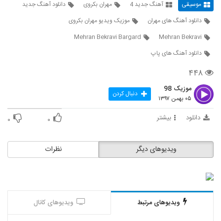
موسیقی
آهنگ جدید 4
مهران بکروی
دانلود آهنگ جدید
418
دانلود آهنگ های مهران
موزیک ویدیو مهران بکروی
آهنگ سعید گرامی بنام رویای عشق
Mehran Bekravi Bargard
Mehran Bekravi
۵۰۴ بازدید
419
دانلود آهنگ های پاپ
آهنگ هومهر آرتین بنام آغوشتو وا کن
۴۴۸
۷۲۲ بازدید
420
موزیک 98
دنبال کردن
۰۵ بهمن ۱۳۹۷
موزیک زیبای شعبده از شایان شایگان
دانلود
بیشتر
۵۷۹ بازدید
۰
۰
421
موزیک زیبای جاده بی انتها از ایمان یحیایی
ویدیوهای دیگر
نظرات
۴۵۴ بازدید
422
آهنگ شاهین شمسا بنام تمومش می کنم
۴۴۰ بازدید
423
ویدیوهای مرتبط
ویدیوهای کانال