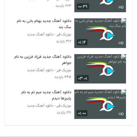
دانلود آهنگ جدید و زیبای شهرام میرجلالی با
۲۲۳ بازدید
۰۰:۴۹
HD
نام عشق
441
۱,۰۱۸ بازدید
دانلود آهنگ جدید بهنام بانی به نام
سگ بند
موزیک زیبای لعنت بر خودم باد از محمد یاوری
موزیک قیر - دانلود آهنگ جدبد
۱,۱۲۲ بازدید
442
۳۱۲ بازدید
۰۱:۱۴
HD
دانلود آهنگ Hancer (Akustik) از ایلیاس
دانلود آهنگ جدید فرزاد فرزین به نام
یالچینتاش
443
جواهر
۷۰۸ بازدید
موزیک قیر - دانلود آهنگ جدبد
امیرعلی آهنگ هنوز در راهم
۳۴۵ بازدید
۰۳:۰۱
۵۱۳ بازدید
444
دانلود آهنگ جدید میم تم به نام
پاییزها دیدم
Sadegh Tahmasebi Yalla
موزیک قیر - دانلود آهنگ جدبد
۴۷۵ بازدید
445
۲۶۱ بازدید
۰۱:۰۰
HD
آهنگ خانومم از سعید شایاس(پاپ)
۵۹۶ بازدید
446