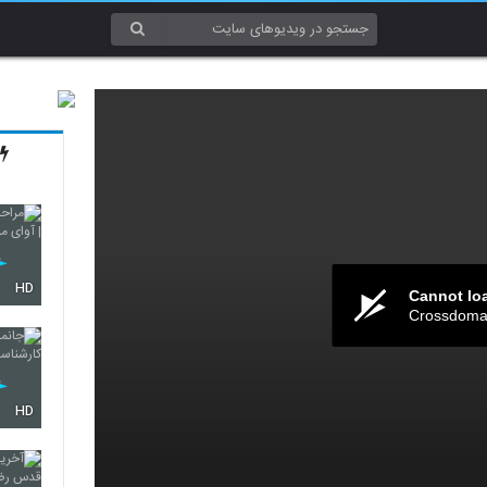
HD
Cannot lo
Crossdomai
HD