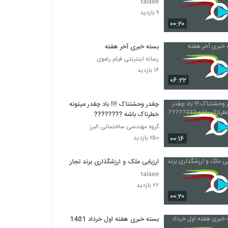
talaee
۹ بازدید
۰۰:۲۰
بسته خبری آخر هفته
رسانه اینترنتی فیلم رضوی
۱۶ بازدید
۰۶:۲۲
چقدر وحشتناک !!! باد چقدر میتونه
خطرناک باشه ????​????​
گروه مهندسی ساختمانی البرز
۰۰:۱۶
۲۵۰ بازدید
ارزیابی ملک و ارزشگذاری برند تجاری
talaee
۲۲ بازدید
۰۰:۲۰
بسته خبری هفته اول خرداد 1401