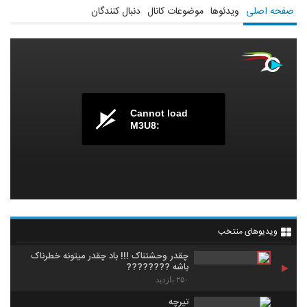
صفحه اصلی
ویدئوها
موضوعات کانال
دنبال کنندگان
Cannot load
M3U8:
ویدیوهای منتخب
چقدر وحشتناک !!! باد چقدر میتونه خطرناک
باشه ????​????​
۲۵۰ بازدید
تیرچه