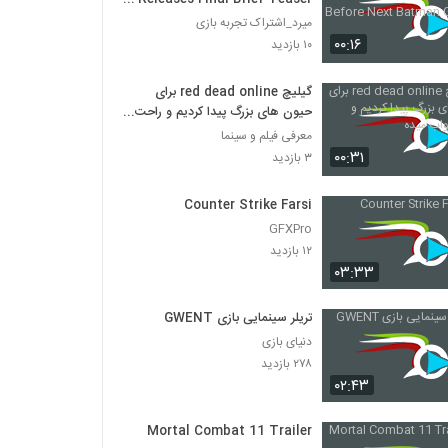
Before Next Batman Game’s
میرد_اشتراک تجربه بازی
Reveal
۰۰:۱۶
۱۰ بازدید
گیلیچ red dead online برای
حیون های بزرگ پیدا کردیم و راحت
جواب میده
معرفی فیلم و سینما
۰۰:۳۱
۳ بازدید
Counter Strike Farsi
GFXPro
۱۲ بازدید
۰۳:۳۳
تریلر سینمایی بازی GWENT
دنیای بازی
۲۷۸ بازدید
۰۲:۴۳
Mortal Combat 11 Trailer