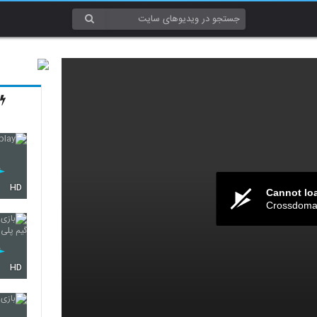
HD
Cannot lo
Crossdomai
HD