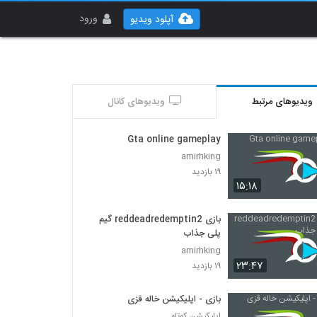
ورود
آپلود ویدیو
ویدیوهای مرتبط
ویدیوهای کانال
Gta online gameplay
amirhking
۱۹ بازدید
۱۵:۱۸
بازی reddeadredemptin2 گیم
پلی جذاب
amirhking
۲۳:۴۷
۱۹ بازدید
بازی - اپلیکیشن خاله قزی
اپلیکیشن کوتاه