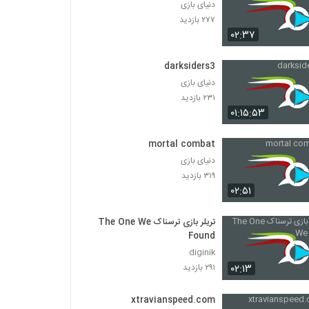
دنیای بازی
۲۷۷ بازدید
۰۲:۳۷
darksiders3
دنیای بازی
۲۳۱ بازدید
۰۱:۱۵:۵۳
mortal combat
دنیای بازی
۳۱۹ بازدید
۰۲:۵۱
تریلر بازی ترسناک The One We
Found
diginik
۰۲:۱۳
۲۹۱ بازدید
xtravianspeed.com