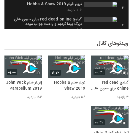
تریلر فیلم Hobbs & Shaw 2019
3
۱۰۶ بازدید
گیلیچ red dead online برای حیون های
بزرگ پیدا کردیم و راحت جواب میده
4
۳ بازدید
ویدئوهای کانال
۰۱:۰۰
۰۰:۳۱
۰۱:۰۲
HD
HD
گیلیچ red dead
تریلر فیلم Hobbs &
jتریلر فیلم John Wick
online برای حیون های
Shaw 2019
3: Parabellum 2019
بزرگ پیدا کردیم و راحت
۳ بازدید
۱۰۶ بازدید
۱۸۶ بازدید
جواب میده
۰۰:۴۰
HD
تریلر فیلم گوزیلا سلطان