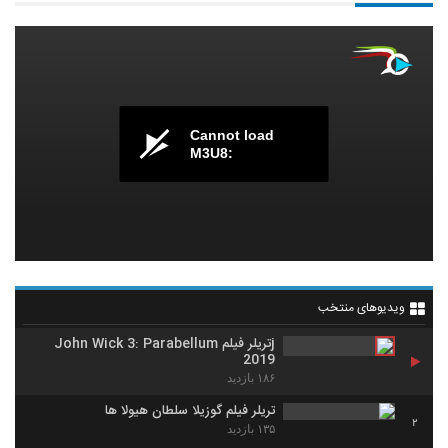
Cannot load
M3U8:
ویدیوهای منتخب
jتریلر فیلم John Wick 3: Parabellum
2019
۱۸۶ بازدید
تریلر فیلم گوزیلا سلطان هیولا ها
2
۱۳۵ بازدید