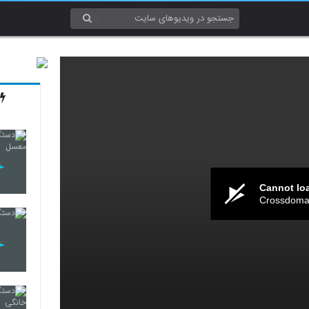
Cannot lo
Crossdomai