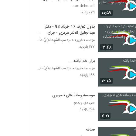
خاص در جنوب غرب استان تهران
soodehmc.ir
۰۰:۵۹
۳۹ بازدید
بدون تعارف 17 خرداد 98 - دکتر
عبدالجلیل کلانتر هرمزی - جراح
پلاستیک و استاد دانشگاه
موسسه خیریه حمزه سیدالشهداء(ع) طرقبه
۱۳:۴۸
۲۲۷ بازدید
برای خدا باشه...
موسسه خیریه حمزه سیدالشهداء(ع) طرقبه
۱۸۸ بازدید
۰۲:۰۵
موسسه رسانه های تصویری
سی دی ویدیو
۲۰۵ بازدید
۰۱:۲۱
صدقه