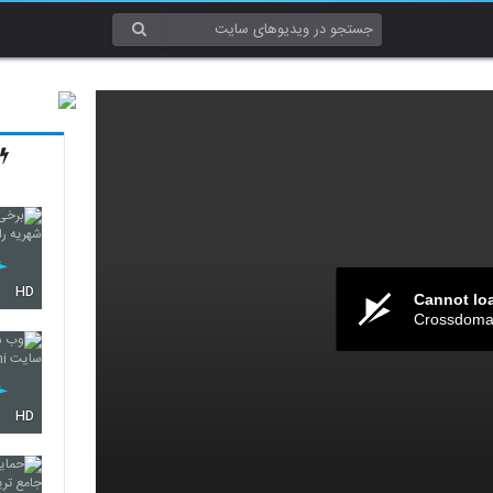
HD
Cannot lo
Crossdomai
HD