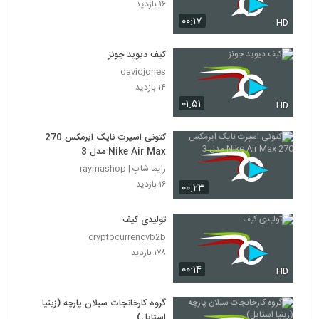
۱۶ بازدید
۰۰:۱۷
HD
کیف دیوید جونز
davidjones
۱۴ بازدید
۰۱:۵۱
HD
کتونی اسپرت نایک ایرمکس 270
Nike Air Max مدل 3
رایما شاپ | raymashop
۱۶ بازدید
۰۰:۲۳
تولیدی کیف
cryptocurrencyb2b
۱۷۸ بازدید
۰۰:۱۴
HD
گروه کارخانجات سبلان پارچه (زینیا
استایل)