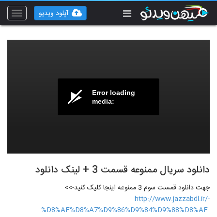
آپلود ویدیو
Toggle
vigation
Error loading
media:
دانلود سریال ممنوعه قسمت 3 + لینک دانلود
جهت دانلود قمست سوم 3 ممنوعه اینجا کلیک کنید->>
http://www.jazzabdl.ir/-
%D8%AF%D8%A7%D9%86%D9%84%D9%88%D8%AF-