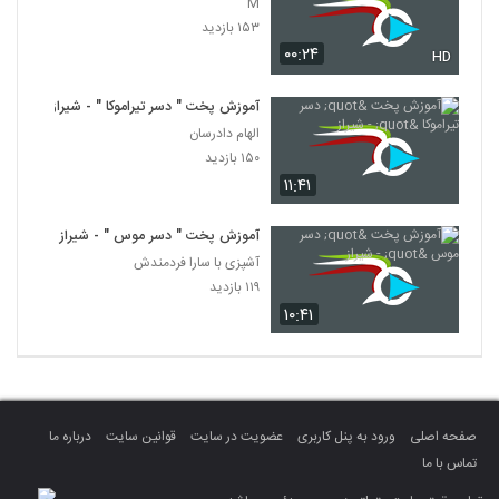
M
۱۵۳ بازدید
۰۰:۲۴
HD
آموزش پخت " دسر تیراموکا " - شیراز
الهام دادرسان
۱۵۰ بازدید
۱۱:۴۱
آموزش پخت " دسر موس " - شیراز
آشپزی با سارا فردمندش
۱۱۹ بازدید
۱۰:۴۱
صفحه اصلی
ورود به پنل کاربری
عضویت در سایت
قوانین سایت
درباره ما
تماس با ما