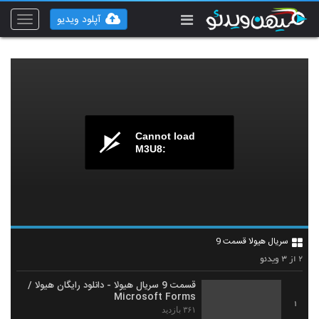
آپلود ویدیو
Toggle
vigation
Cannot load
M3U8:
سریال هیولا قسمت 9
۳
۲
از
ویدئو
قسمت 9 سریال هیولا - دانلود رایگان هیولا /
Microsoft Forms
1
۳۶۱ بازدید