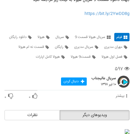
جهت دانلود قسمت 9 سریال هیولا به لینک زیر مراجعه کنید
https://bit.ly/2YwDD8g
فیلم
سریال هیولا قسمت 9
سریال
هیولا
دانلود رایگان
مهران مدیری
سریال مدیری
رایگان
قسمت نه ام هیولا
فصل اول هیولا
قسمت9 هیولا
هیولا کامل اپارات
۵۹۷
سریال عالیجناب
دنبال کردن
۱۰ تیر ۱۳۹۸
بیشتر
۰
۰
ویدیوهای دیگر
نظرات