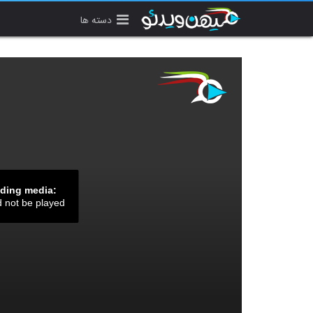
دسته ها
ading media:
d not be played