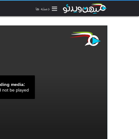
دسته ها
ading media:
d not be played