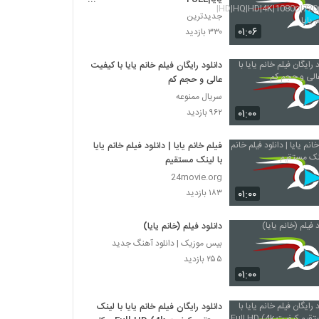
HD|HQ|HD|4K|1080p|720p|48
جدیدترین
0p|فیلم خانم یایا
۰۱:۰۶
۳۳۰ بازدید
دانلود رایگان فیلم خانم یایا با کیفیت
عالی و حجم کم
سریال ممنوعه
۰۱:۰۰
۹۶۲ بازدید
فیلم خانم یایا | دانلود فیلم خانم یایا
با لینک مستقیم
24movie.org
۰۱:۰۰
۱۸۳ بازدید
دانلود فیلم (خانم یایا)
بیس موزیک | دانلود آهنگ جدید
۲۵۵ بازدید
۰۱:۰۰
دانلود رایگان فیلم خانم یایا با لینک