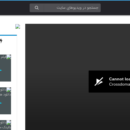
Cannot lo
Crossdomai