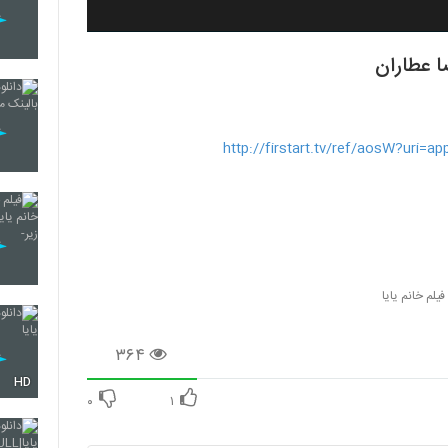
ا عطاران
http://firstart.tv/ref/aosW?uri
فیلم خانم یایا
۳۶۴
HD
۰
۱