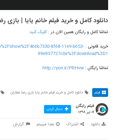
دانلود کامل و خرید فیلم خانم یایا | بازی رض
تماشا کامل و رایگان همین الان در :
کلیک کنید
خرید قانونی :
=app%2Fshow%2F466b7330-8f68-11e9-b653-
99e857727c0e%3Fdownload%3D1
تماشا رایگان :
http://yon.ir/PRHvw
فیلم
دانلود کامل و خرید فیلم خانم یایا بازی رضا عطاران
فیلم رایگان
دنبال کردن
۰۹ تیر ۱۳۹۸
دانلود
اشتراک
بعدا میبینم
گزارش