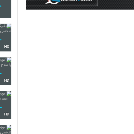
HD
HD
HD