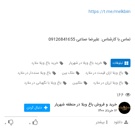
https://t.me/melkbiin
تماس با کارشناس: علیرضا صناعی 09126841655
تبلیغات
خرید باغ ویلا در شهریار
خرید باغ ویلا ملارد
باغ ویلا ازان قیمت در ملارد
ملک بین
باغ ویلا سنددار در ملارد
باغ ویلا ارزان در ملارد
ملکبین
باغ ویلا با نگهبانی در ملارد
۱۶۶
خرید و فروش باغ ویلا در منطقه شهریار
دنبال کردن
۱۲ خرداد ۱۴۰۰
دانلود
بیشتر
۰
۰