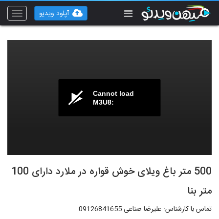
آپلود ویدیو
Toggle
vigation
Cannot load
M3U8:
500 متر باغ ویلای خوش قواره در ملارد دارای 100
متر بنا
تماس با کارشناس: علیرضا صناعی 09126841655