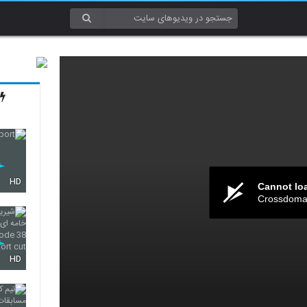
HD
Cannot lo
Crossdomai
HD