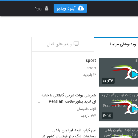
ورود
آپلود ویدیو
ویدیوهای مرتبط
ویدیوهای کانال
sport
sport
۱۲ بازدید
۰۰:۳۲
شیرینی رولت ایرانی گارانتی با خامه
ای لذیذ بطور خلاصه Persian
Rolet _ Episode 38 short cut
الهام دادرسان
۱۲:۱۵
۳۰۷ بازدید
تیم کراپ الوند ایرانیان راهی
مسابقات لیگ برتر فوتسال کشور شد .