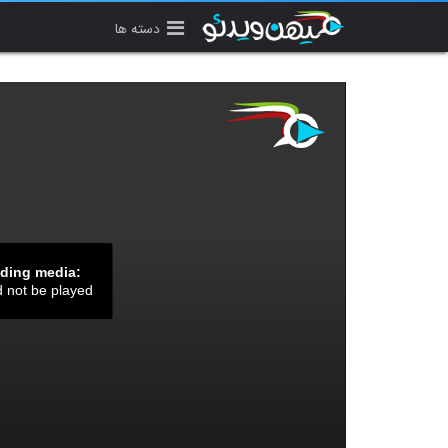
دسته ها
ading media:
d not be played