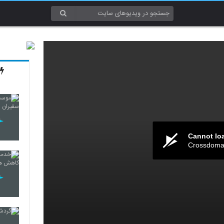
Cannot lo
Crossdomai