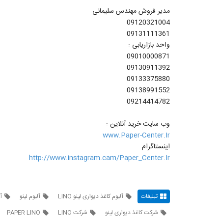
مدیر فروش مهندس سلیمانی
09120321004
09131111361
واحد بازاریابی :
09010000871
09130911392
09133375880
09138991552
09214414782
وب سایت خرید آنلاین :
www.Paper-Center.Ir
اینستاگرام
http://www.instagram.cam/Paper_Center.Ir
تبلیغات
آلبوم کاغذ دیواری لینو LINO
آلبوم لینو
آ
شرکت کاغذ دیواری لینو
شرکت LINO
PAPER LINO