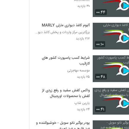
۳۰ بازدید
۰۰:۴۴
آلبوم کاغذ دیواری مارلی MARLY
بزرگترین مرکز واردات و پخش کاغذ دیواری
۲۱۷ بازدید
۰۰:۱۰
شرایط کسب پاسپورت کشور های
کارائیب
موسسه مهاجرتی
۰۰:۴۸
۲۵ بازدید
واکس کفش سفید و رفع زردی لژ
کفش با محصولات اورجینال
یارین شاپ
۰۰:۴۱
۲۴ بازدید
پودر بوگیر نانو سویل - خوشبوکننده و
ضد قارچ و ضد تعریق