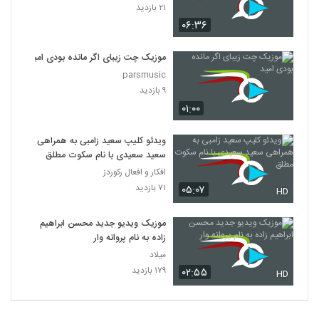
۲۱ بازدید
۰۶:۳۶
موزیک چت زیبای اگر مانده بودی امید
parsmusic
۹ بازدید
۰۱:۰۰
ویدئو کلیپ سعید زامبی به همراهی
سعید سعیدی با نام سکوت مطلق
افکار و افعال رکوردز
۷۱ بازدید
۰۵:۰۷
HD
موزیک ویدیو جدید محسن ابراهیم
زاده به نام پروانه وار
میلاد
۱۷۹ بازدید
۰۲:۵۵
HD