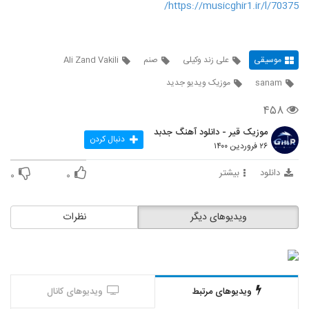
https://musicghir1.ir/l/70375/
موسیقی
علی زند وکیلی
صنم
Ali Zand Vakili
sanam
موزیک ویدیو جدید
۴۵۸
موزیک قیر - دانلود آهنگ جدبد
دنبال کردن
۲۶ فروردین ۱۴۰۰
دانلود
بیشتر
۰
۰
ویدیوهای دیگر
نظرات
ویدیوهای مرتبط
ویدیوهای کانال