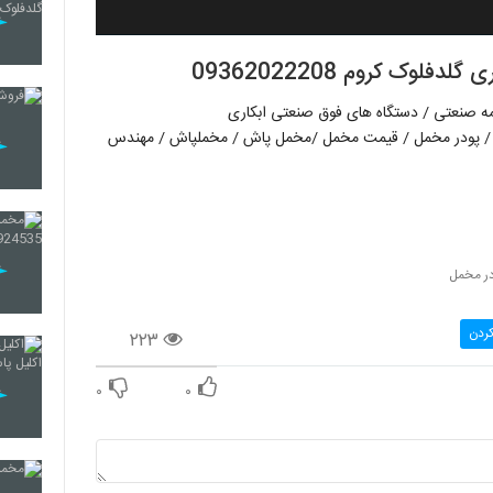
ک کروم 09362022208
ه صنعتی / دستگاه های فوق صنعتی ابکاری
 / پودر مخمل / قیمت مخمل /مخمل پاش / مخملپاش / مهندس
ر مخمل
کردن
۲۲۳
۰
۰