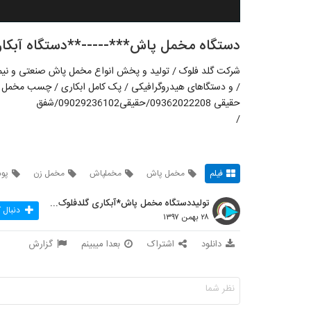
دستگاه مخمل پاش***-----**دستگاه آبکاری گلدفلو
شرکت گلد فلوک / تولید و پخش انواع مخمل پاش صنعتی و نیم
/ و دستگاهای هیدروگرافیکی / پک کامل ابکاری / چسب مخمل
حقیقی 09362022208/حقیقی09029236102/شفق
/
فیلم
مخمل پاش
مخملپاش
مخمل زن
پود
تولیددستگاه مخمل پاش*آبکاری گلدفلوک 09106565375
دنبال 
۲۸ بهمن ۱۳۹۷
دانلود
اشتراک
بعدا میبینم
گزارش