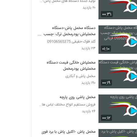
تولید کننده دستگاه های مخمل پاش-هیدروگرافیک-ابکاری
۲۰ بازدید
۰۰:۳۱
دستگاه مخمل پاش-دستگاه
مخملپاش-پودرمخمل ترک -چسب
مخمل- 09362022208 قربانی
گلد فلوک حقیقی 09106565375
۰۱:۱۰
۲۳ بازدید
مخملپاش خانگی قیمت دستگاه
مخملپاش پودرمخمل
مخمل پاش و آبکاری
۰۰:۱۹
۱۹۰ بازدید
مخمل پاشی روی پارچه
فروش مستقیم انواع مختلف لباس های زنانه و دخترانه و
۲۶ بازدید
۰۰:۱۲
مخمل پاش -اکلیل پاش با برد قوی