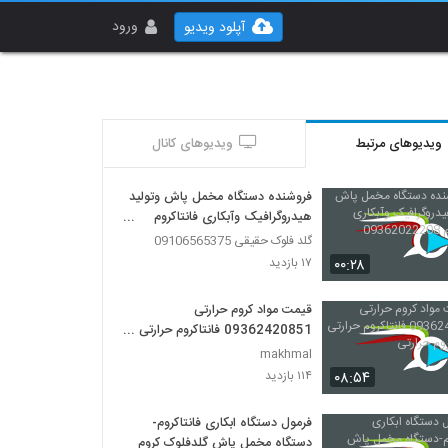
ورود
آپلود ویدیو
ویدیوهای مرتبط
ویدیوهای کانال
فروشنده دستگاه مخمل پاش وتولید
هیدروگرافیک وآبکاری فانتاکروم
09362022208
گلد فلوک حقیقی 09106565375
۰۰:۲۸
۱۷ بازدید
قیمت مواد کروم حرارتی
09362420851 فانتاکروم حرارتی
فرمول کروم حرارتی
makhmal
۰۸:۵۴
۱۱۴ بازدید
فرمول دستگاه ابکاری فانتاکروم-
دستگاه مخمل پاش گلدفلوک کروم