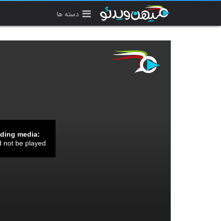
دسته ها
ading media:
d not be played