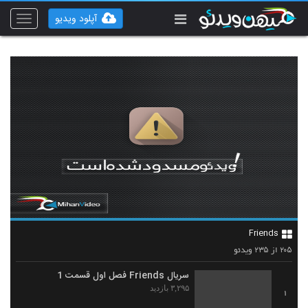
آپلود ویدیو
Toggle
vigation
Friends
۲۳۵
۲۰۵
از
ویدئو
سریال Friends فصل اول قسمت 1
۳,۲۹۵ بازدید
1