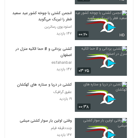
انجمن کشتی با چوخه کشور عید سعید
فطر را تبریک می‌گوید
استودیوی رساترین
۱۴۷ بازدید
۰۰:۲۰
HD
کشتی یزدانی و # حما اثاثیه منزل در
اصفهان
esfahanbar
۱۴۷ بازدید
۰۳:۲۵
کشتی در دریا و ستاره های کهکشان
عقیق گرافیک
۱۹ بازدید
۰۰:۳۸
وقتی اولین بار سوار کشتی میشی
چنددقیقه فیلم
۱۶۷ بازدید