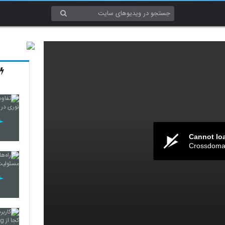
Cannot lo
Crossdomai