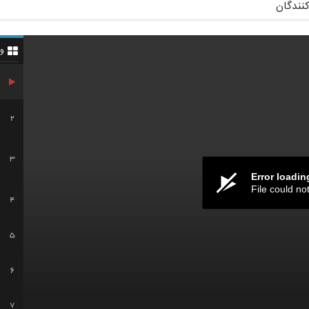
کنندگان
و
2
3
Error loadin
File could no
4
5
6
7