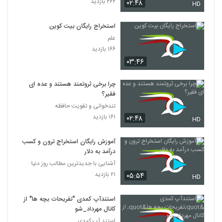
۲۶۲ بازدید
۰۲:۴۸
HD
استخراج رایگان بیت کوین
علم
۱۶۶ بازدید
۰۳:۴۶
چرا برخی ثروتمند هستند و عده ای
فقیر؟
تندخوانی و تقویت حافظه
۱۶۱ بازدید
۰۲:۴۸
HD
آموزش رایگان استخراج ترون و کسب
درآمد به دلار
آشنایی با جدیدترین مطالب روز دنیا
۲۱ بازدید
۰۵:۵۴
HD
استندآپ کمدی "تفریحات بچه ها" از
کانال مهرداد_شو
استند آپ کمدی