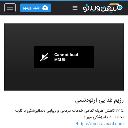
آپلود ویدیو
Toggle
vigation
Cannot load
M3U8:
رژیم غذایی ارتودنسی
50% کاهش هزینه تمامی خدمات درمانی و زیبایی دندانپزشکی با کارت
تخفیف دندانپزشکی مهراز
https://mehrazcard.com/