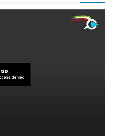
M3U8:
ccess denied