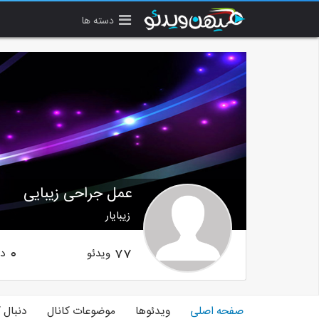
دسته ها
عمل جراحی زیبایی
زیبایار
ویدئو
دن
0
77
صفحه اصلی
ویدئوها
موضوعات کانال
دنبال 