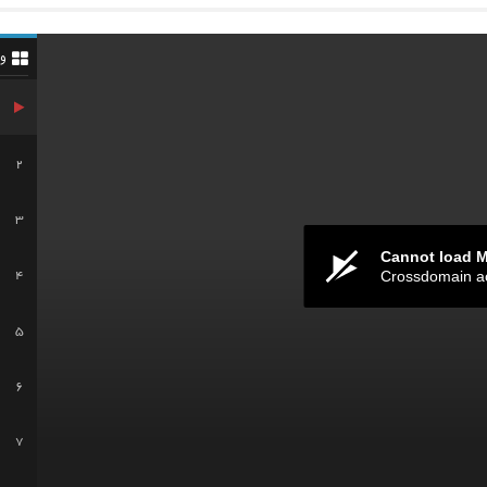
و
2
3
Cannot load 
Crossdomain a
4
5
6
7