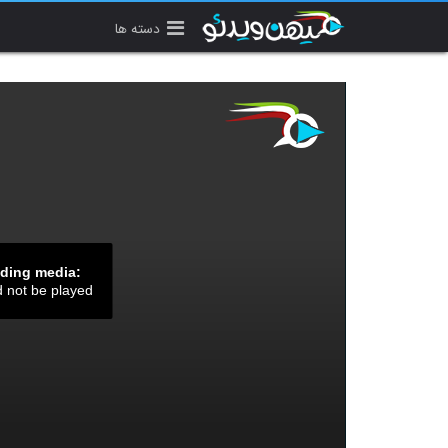
دسته ها
ading media:
d not be played