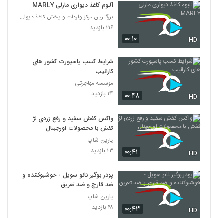
آلبوم کاغذ دیواری مارلی MARLY
بزرگترین مرکز واردات و پخش کاغذ دیواری
۲۱۶ بازدید
۰۰:۱۰
HD
شرایط کسب پاسپورت کشور های
کارائیب
موسسه مهاجرتی
۲۴ بازدید
۰۰:۴۸
HD
واکس کفش سفید و رفع زردی لژ
کفش با محصولات اورجینال
یارین شاپ
۲۳ بازدید
۰۰:۴۱
HD
پودر بوگیر نانو سویل - خوشبوکننده و
ضد قارچ و ضد تعریق
یارین شاپ
۲۸ بازدید
۰۰:۴۳
HD