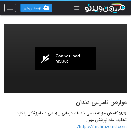
آپلود ویدیو
Toggle
vigation
Cannot load
M3U8:
عوارض نامرتبی دندان
50% کاهش هزینه تمامی خدمات درمانی و زیبایی دندانپزشکی با کارت
تخفیف دندانپزشکی مهراز
https://mehrazcard.com/